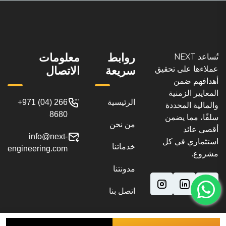
روابط
معلومات
تُساعد NEXT
سريعة
الاتصال
عملاءها على تحقيق
أهدافهم ضمن
المعايير الزمنية
الرئيسية
+971 (04) 266
والمالية المحددة
8680
سلفًا، مما يضمن
من نحن
أقصى عائد
info@next-
استثماري في كل
خدماتنا
engineering.com
مشروع.
مدونتنا
اتصل بنا